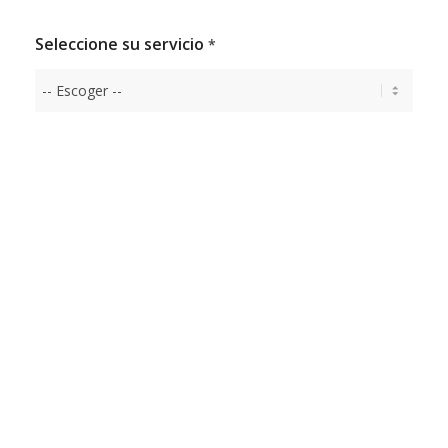
Seleccione su servicio
*
Aplicación para escanear
documentos
(opcional):