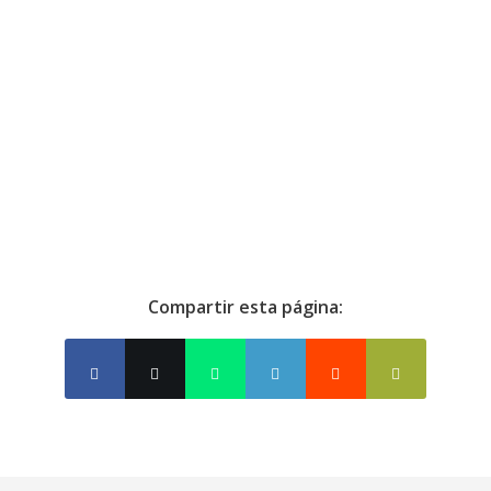
Ver calendario de días feriados y cierres
gubernamentales
Compartir esta página: