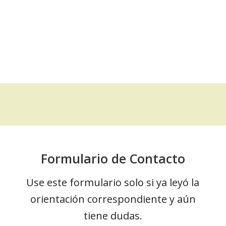
Puerto Rico
Ordenar certificados o apostillas
Aviso sobre
declaraciones juradas:
mínimo de 3 documentos requeridos.
Formulario de Contacto
Use este formulario solo si ya leyó la
orientación correspondiente y aún
tiene dudas.