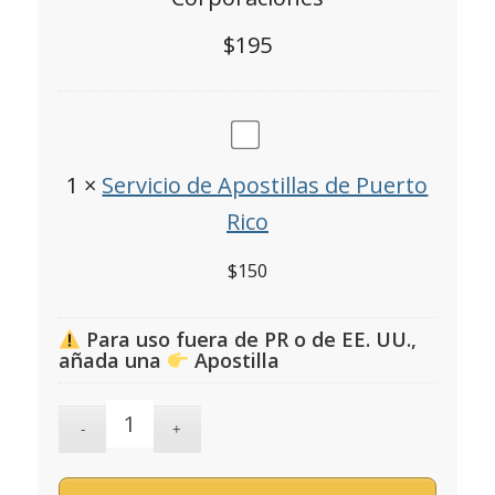
$
195
Servicio
de
1
×
Servicio de Apostillas de Puerto
Apostillas
Rico
de
$
150
Puerto
Rico
Para uso fuera de PR o de EE. UU.,
añada una
Apostilla