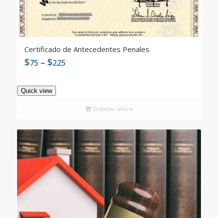
Certificado de Antecedentes Penales
Price
$
–
$
75
225
5.00
range:
$75
Quick view
through
$225
Ordenar ahora