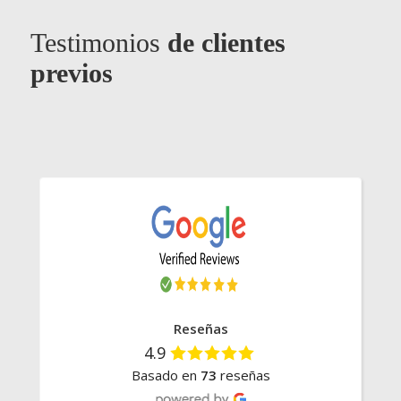
Testimonios
de clientes
previos
Enlaces Directos
Blog (Artículos)
Certificados
Herencias
Reseñas
Notaría
4.9
Preguntas Frecuentes
Videos
Basado en
73
reseñas