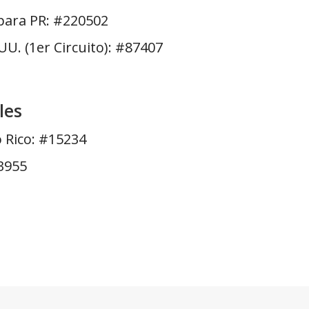
 para PR: #220502
UU. (1er Circuito): #87407
les
 Rico: #15234
3955