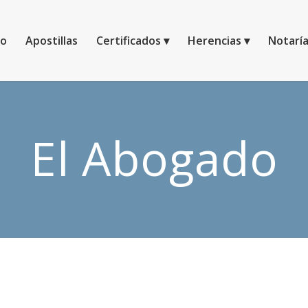
io
Apostillas
Certificados
Herencias
Notarí
El Abogado