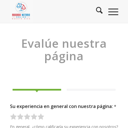
Evalúe nuestra
página
Su experiencia en general con nuestra página:
*
R
R
R
R
R
En general, ¿cómo calificaría su experiencia con nosotros?
a
a
a
a
a