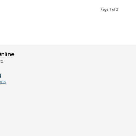
Page 1 of 2
nline
co
d
nes