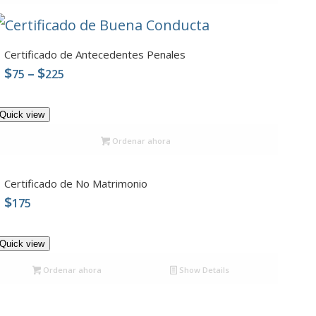
Certificado de Antecedentes Penales
Price
$
–
$
75
225
5.00
range:
$75
Quick view
through
$225
Ordenar ahora
Certificado de No Matrimonio
$
175
5.00
Quick view
Ordenar ahora
Show Details