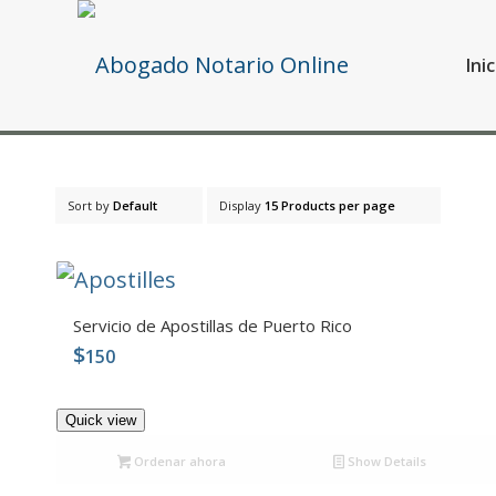
Inic
Sort by
Default
Display
15 Products per page
Servicio de Apostillas de Puerto Rico
$
150
4.98
Quick view
Ordenar ahora
Show Details