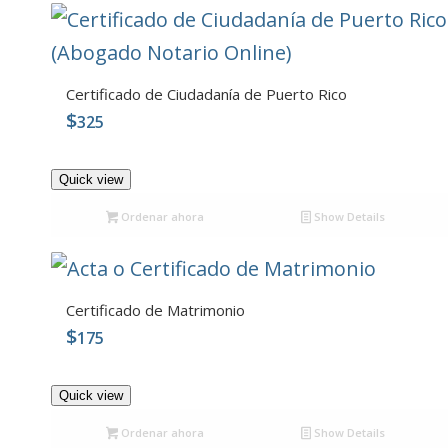
Certificado de Ciudadanía de Puerto Rico
$
325
5.00
Quick view
Ordenar ahora
Show Details
Certificado de Matrimonio
$
175
5.00
Quick view
Ordenar ahora
Show Details