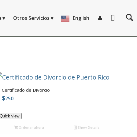
a
Otros Servicios
English
👤
Certificado de Divorcio
$
250
4.99
Quick view
Ordenar ahora
Show Details