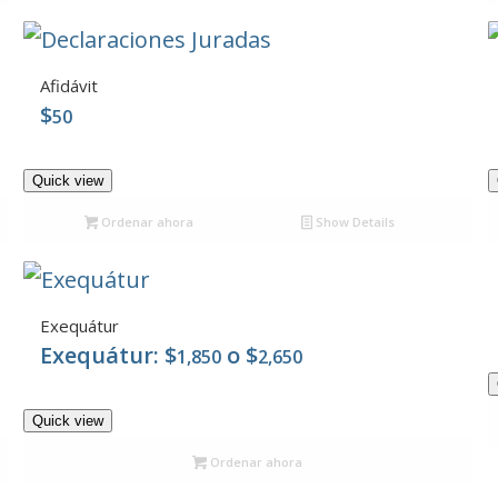
Afidávit
$
50
5.00
Quick view
Ordenar ahora
Show Details
Exequátur
Exequátur:
$
o
$
1,850
2,650
5.00
Quick view
Ordenar ahora