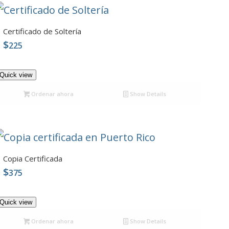
Certificado de Soltería
$
225
5.00
Quick view
Ordenar ahora
Show Details
Copia Certificada
$
375
4.90
Quick view
Ordenar ahora
Show Details