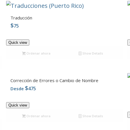
Traducción
$
75
5.00
Quick view
Ordenar ahora
Show Details
Corrección de Errores o Cambio de Nombre
$
475
Desde
4.96
Quick view
Ordenar ahora
Show Details