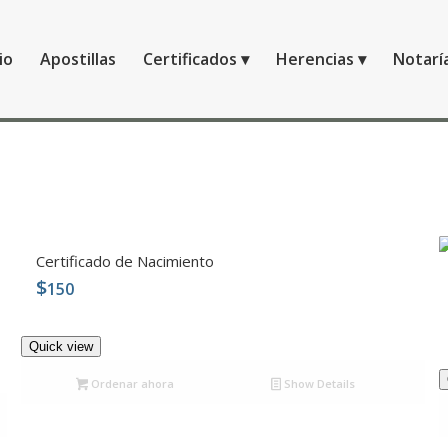
io
Apostillas
Certificados
Herencias
Notarí
Certificado de Nacimiento
$
150
4.99
Quick view
Ordenar ahora
Show Details