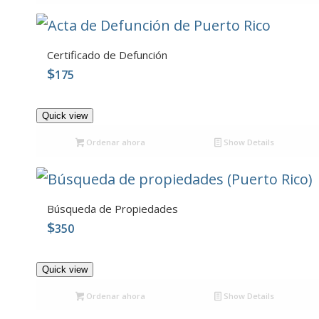
Certificado de Defunción
$
175
5.00
Quick view
Ordenar ahora
Show Details
Búsqueda de Propiedades
$
350
5.00
Quick view
Ordenar ahora
Show Details