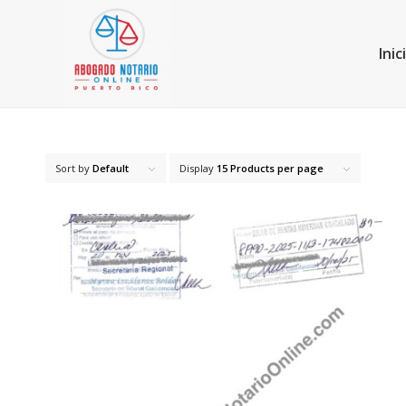
Inic
Sort by
Default
Display
15 Products per page