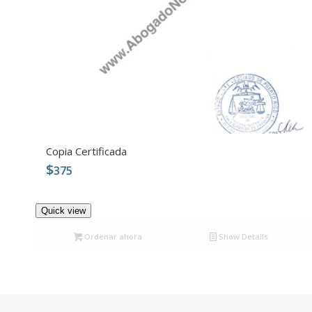
Copia Certificada
$
375
4.90
Quick view
Ordenar ahora
Show Details